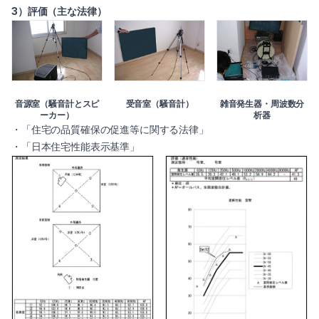
3）評価（主な法律）
音源室（騒音計とスピ
受音室（騒音計）
雑音発生器・周波数分
ーカー）
析器
・「住宅の品質確保の促進等に関する法律」
・「日本住宅性能表示基準」