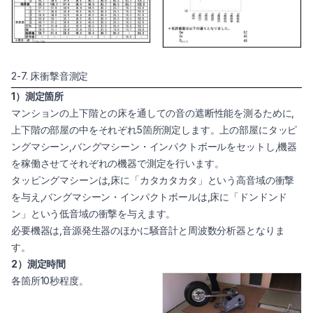
2-7. 床衝撃音測定
1）測定箇所
マンションの上下階との床を通しての音の遮断性能を測るために,
上下階の部屋の中をそれぞれ5箇所測定します。上の部屋にタッピ
ングマシーン,バングマシーン・インパクトボールをセットし,機器
を稼働させてそれぞれの機器で測定を行います。
タッピングマシーンは,床に「カタカタカタ」という高音域の衝撃
を与え,バングマシーン・インパクトボールは,床に「ドンドンド
ン」という低音域の衝撃を与えます。
必要機器は,音源発生器のほかに騒音計と周波数分析器となりま
す。
2）測定時間
各箇所10秒程度。