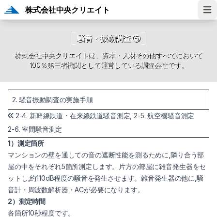
株式会社中央クリエイト
Ope
騒音・振動調査 ⑤
株式会社中央クリエイトは、資本・人材その他すべてにおいて
100％第三者機関として運営している調査会社です。
2. 騒音振動調査の実施手順
2-4. 新幹線鉄道・在来線鉄道騒音測定, 2-5. 航空機騒音測定
2-6. 室間騒音測定
1）測定箇所
マンションの壁を通しての音の遮断性能を測るために,隣り合う部
屋の中をそれぞれ5箇所測定します。片方の部屋に雑音発生器をセ
ットし,約110dB程度の騒音を発生させます。雑音発生器の他に,騒
音計・周波数解析器・ACが必要になります。
2）測定時間
各箇所10秒程度です。