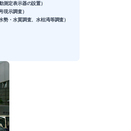
動測定表示器の設置）
号現示調査）
水勢・水質調査、水枯渇等調査）