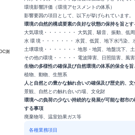
環境影響評価（環境アセスメントの体系）
影響要因の項目として、以下が挙げられています。
環境の自然的構成要素の良好な状態の保持を旨とす
大気環境・・・・・・・ 大気質、騒音、振動、低
水 環 境・・・・・・・ 水質、低質、地下水汚染、
土壌環境・・・・・・・ 地形・地質、地盤沈下、
OC測
その他の環境・・・・・ 電波障害、日照阻害、風
生物の多様性の確保及び自然環境の体系的保全を旨
植物、動物、生態系
人と自然との豊かな触れ合いの確保及び歴史的、文
景観、自然との触れ合いの場、文化財
環境への負荷の少ない持続的な発展が可能な都市の
する事項
廃棄物等、温室効果ガス等
各種業務項目