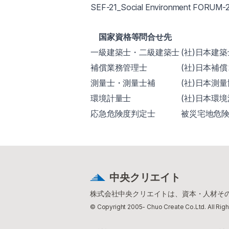
SEF-21_Social Environment FORUM-
国家資格等問合せ先
一級建築士・二級建築士
(社)日本建
補償業務管理士
(社)日本補
測量士・測量士補
(社)日本測
環境計量士
(社)日本環
応急危険度判定士
被災宅地危
中央クリエイト
株式会社中央クリエイトは、資本・人材その
© Copyright 2005- Chuo Create Co.Ltd. All Rig