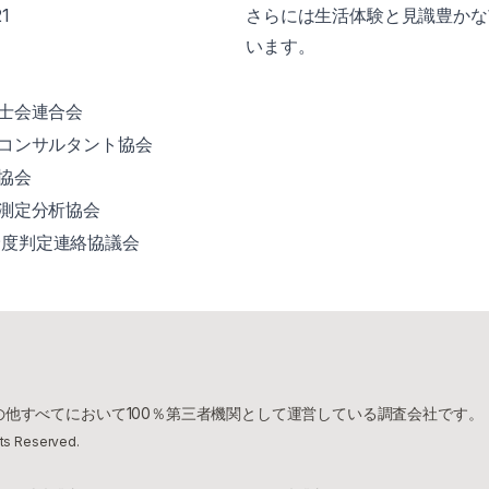
21
さらには生活体験と見識豊かな
います。
築士会連合会
償コンサルタント協会
量協会
境測定分析協会
険度判定連絡協議会
他すべてにおいて100％第三者機関として運営している調査会社です。
hts Reserved.