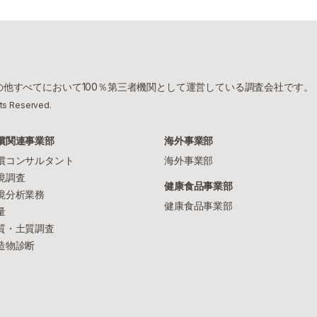
他すべてにおいて100％第三者機関として運営している調査会社です。
hts Reserved.
償関連事業部
海外事業部
償コンサルタント
海外事業部
境調査
健康食品事業部
境分析業務
健康食品事業部
量
質・土質調査
造物診断