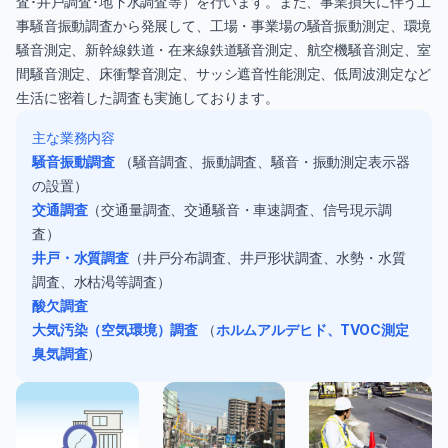
査･井戸調査･地下水調査等）を行います。また、事業損失に伴う工
事騒音振動調査から発展して、工場・事業場の騒音振動測定、環境
騒音測定、新幹線鉄道・在来線鉄道騒音測定、航空機騒音測定、室
間騒音測定、床衝撃音測定、サッシ遮音性能測定、低周波測定など
生活に密着した調査も実施しております。
主な業務内容
騒音振動調査
（騒音調査、振動調査、騒音・振動測定表示器
の設置）
交通調査
（交通量調査、交通騒音・車速調査、信号現示調
査）
井戸・水質調査
（井戸分布調査、井戸形状調査、水勢・水質
調査、水枯渇等調査）
酸欠調査
大気汚染（空気環境）調査
（
ホルムアルデヒド、TVOC測定
臭気調査
）