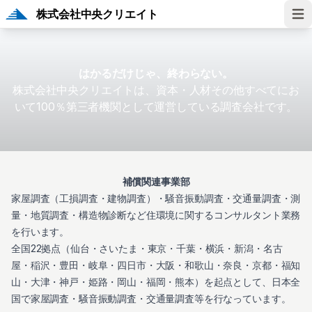
株式会社中央クリエイト
Ope
はかるだけじゃ、終わらない。
株式会社中央クリエイトは、資本・人材その他すべてにお
いて100％第三者機関として運営している調査会社です。
補償関連事業部
家屋調査（工損調査・建物調査）
・
騒音振動調査
・
交通量調査
・
測
量
・
地質調査
・
構造物診断
など住環境に関するコンサルタント業務
を行います。
全国22拠点（仙台・さいたま・東京・千葉・横浜・新潟・名古
屋・稲沢・豊田・岐阜・四日市・大阪・和歌山・奈良・京都・福知
山・大津・神戸・姫路・岡山・福岡・熊本）を起点として、日本全
国で家屋調査・騒音振動調査・交通量調査等を行なっています。