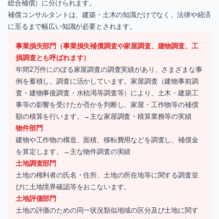
総合補償）に分けられます。
補償コンサルタントは、建築・土木の知識だけでなく、法律や経済
に至るまで幅広い知識が必要とされます。
事業損失部門（事業損失補償調査や家屋調査、建物調査、工
損調査とも呼ばれます）
年間2万件にのぼる家屋調査の調査実績があり、さまざまな事
例を蓄積し、調査に活かしています。家屋調査（
建物事前調
査
・
建物事後調査
・水枯渇等調査等）により、土木・建築工
事等の影響を受けたか否かを判断し、家屋・工作物等の補償
額の積算を行います。→
主な家屋調査・積算業務等の実績
物件部門
建物や工作物の構造、面積、移転費用などを調査し、補償金
を算定します。→主な
物件調査の実績
土地調査部門
土地の権利者の氏名・住所、土地の所在地等に関する調査並
びに土地境界確認等をおこないます。
土地評価部門
土地の評価のための同一状況類似地域の区分及び土地に関す