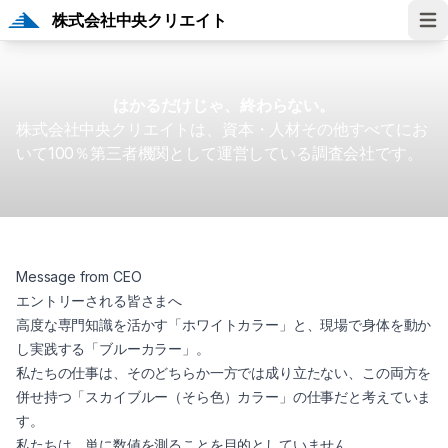
株式会社中央クリエイト
Ope
はかるだけじゃ、終わらない。
株式会社中央クリエイトは、資本・人材その他すべてにお
いて100％第三者機関として運営している調査会社です。
Message from CEO
エントリーされる皆さまへ
高度な専門知識を活かす「ホワイトカラー」と、現場で身体を動か
し実践する「ブルーカラー」。
私たちの仕事は、そのどちらか一方では成り立たない、この両方を
併せ持つ「スカイブルー（そら色）カラー」の仕事だと考えていま
す。
私たちは、単に数値を測ることを目的としていません。